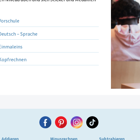
orschule
eutsch – Sprache
inmaleins
opfrechnen
Addieren
Minusrechnen
Subtrahieren