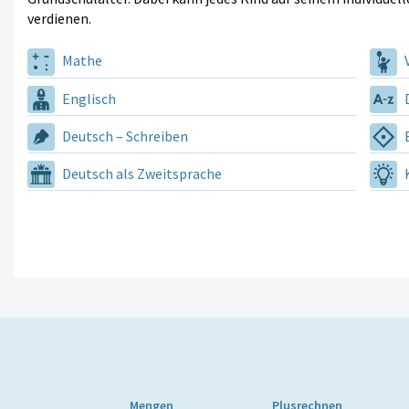
verdienen.
Mathe
V
Englisch
D
Deutsch – Schreiben
E
Deutsch als Zweitsprache
K
Mengen
Plusrechnen