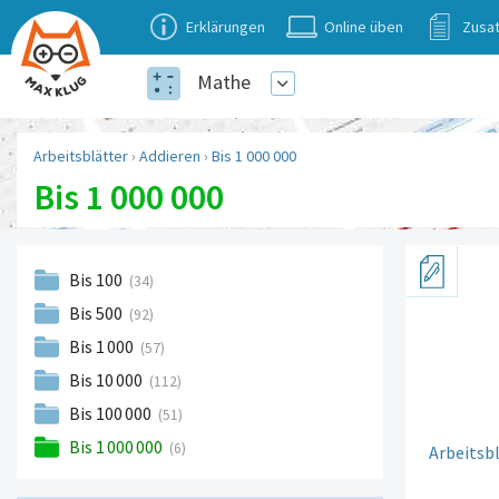
Erklärungen
Online üben
Zusat
Mathe
Arbeitsblätter
›
Addieren
›
Bis 1 000 000
Bis 1 000 000
Bis 100
(34)
Bis 500
(92)
Bis 1
000
(57)
Bis 10
000
(112)
Bis 100
000
(51)
Bis 1
000
000
(6)
Arbeitsbl