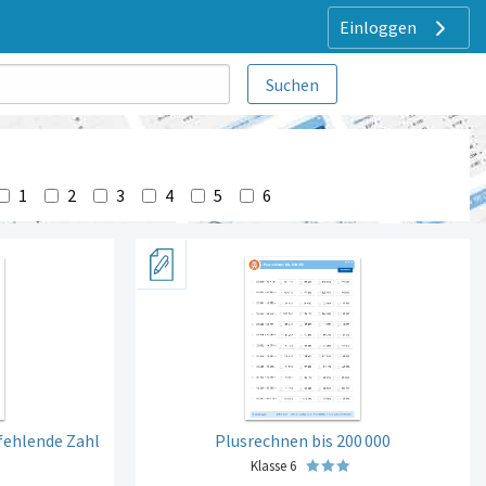
Einloggen
1
2
3
4
5
6
 fehlende Zahl
Plusrechnen bis 200
000
Klasse 6