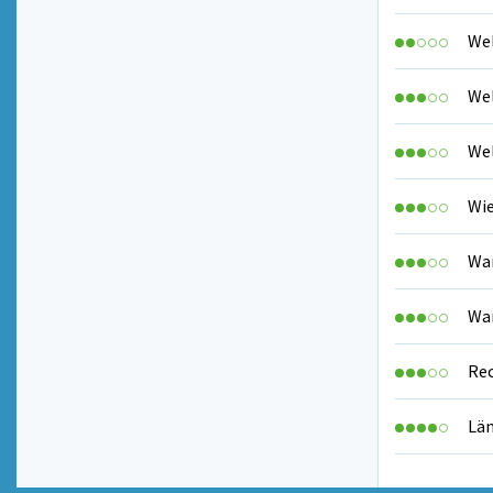
Wel
Wel
Wel
Wie
Wan
Wan
Rec
Lä